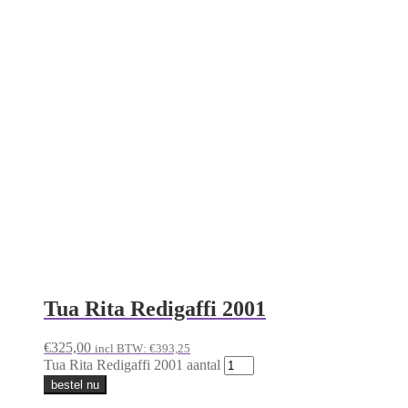
Bezoek enkel op afspraak
Warehouse
Hilverstraat
5081 AV Hilvarenbeek
Nederland
Informatie
Algemene Voorwaarden
Privacy Beleid
Bestellen
Verzending
Wijn verkopen
Wijn verkopen