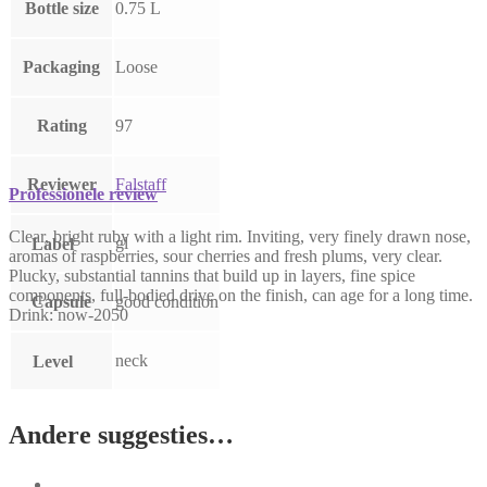
Bottle size
0.75 L
Packaging
Loose
Rating
97
Reviewer
Falstaff
Professionele review
Clear, bright ruby with a light rim. Inviting, very finely drawn nose,
gl
Label
aromas of raspberries, sour cherries and fresh plums, very clear.
Plucky, substantial tannins that build up in layers, fine spice
components, full-bodied drive on the finish, can age for a long time.
Capsule
good condition
Drink: now-2050
neck
Level
Andere suggesties…