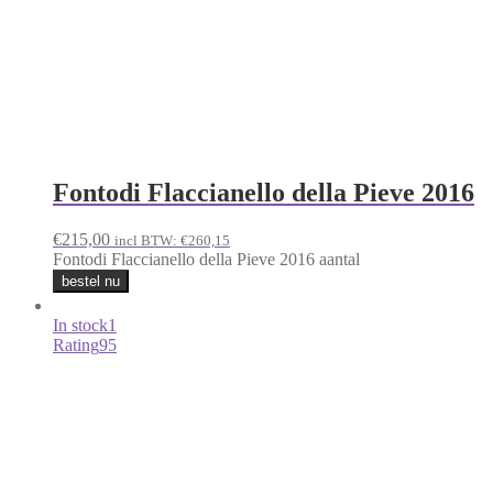
Tignanello 2019
€
150,00
incl BTW:
€
181,50
Tignanello 2019 aantal