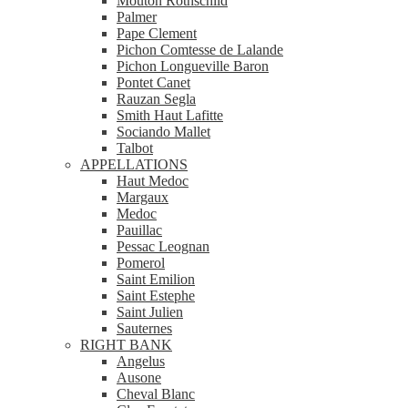
Mouton Rothschild
Palmer
Pape Clement
Pichon Comtesse de Lalande
Pichon Longueville Baron
Pontet Canet
Rauzan Segla
Smith Haut Lafitte
Sociando Mallet
Talbot
APPELLATIONS
Haut Medoc
Margaux
Medoc
Pauillac
Pessac Leognan
Pomerol
Saint Emilion
Saint Estephe
Saint Julien
Sauternes
RIGHT BANK
Angelus
Ausone
Cheval Blanc