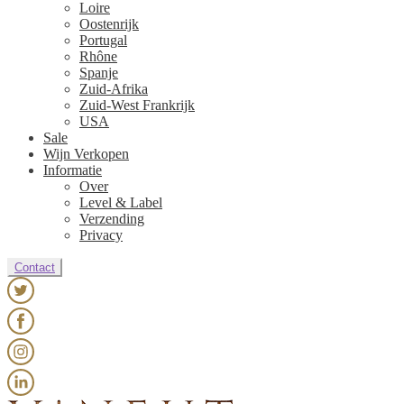
Loire
Oostenrijk
Portugal
Rhône
Spanje
Zuid-Afrika
Zuid-West Frankrijk
USA
Sale
Wijn Verkopen
Informatie
Over
Level & Label
Verzending
Privacy
Contact