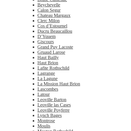
Beychevelle
Calon Segur
Chateau Margaux
Clerc Milon
Cos d’Estournel
Ducru Beaucaillou
D’Yquem
Giscours
Grand Puy Lacoste
Gruaud Larose
Haut Bailly
Haut Brion
Lafite Rothschild
Lagrange
La Lagune
La Mission Haut Brion
Lascombes
Latour
Leoville Barton
Leoville las Cases
Leoville Poyferre
Lynch Bages
Montrose
Moulis