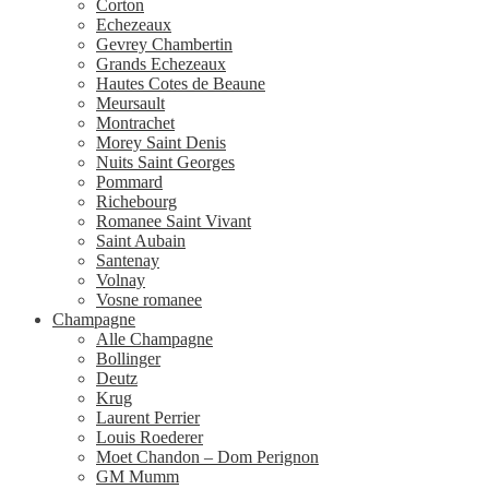
Corton
Echezeaux
Gevrey Chambertin
Grands Echezeaux
Hautes Cotes de Beaune
Meursault
Montrachet
Morey Saint Denis
Nuits Saint Georges
Pommard
Richebourg
Romanee Saint Vivant
Saint Aubain
Santenay
Volnay
Vosne romanee
Champagne
Alle Champagne
Bollinger
Deutz
Krug
Laurent Perrier
Louis Roederer
Moet Chandon – Dom Perignon
GM Mumm