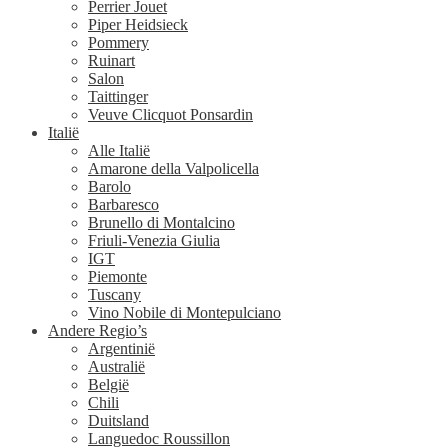
Perrier Jouet
Piper Heidsieck
Pommery
Ruinart
Salon
Taittinger
Veuve Clicquot Ponsardin
Italië
Alle Italië
Amarone della Valpolicella
Barolo
Barbaresco
Brunello di Montalcino
Friuli-Venezia Giulia
IGT
Piemonte
Tuscany
Vino Nobile di Montepulciano
Andere Regio’s
Argentinië
Australië
België
Chili
Duitsland
Languedoc Roussillon