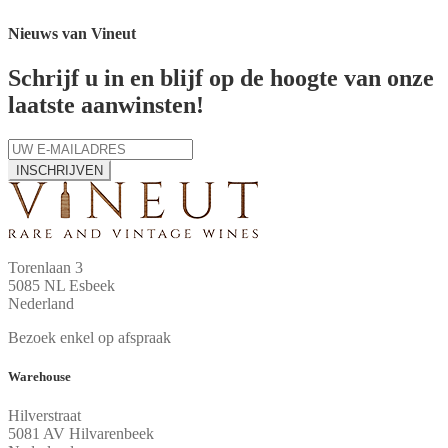
Taxeren van oude wijnen
Hoe bepaal ik de waarde van
mijn oude wijn?
5 handige apps voor de waardebepaling van uw wijn
Wijntaxatie aanvragen
Veel gestelde vragen
Shop
Mijn account
Mijn winkelwagen
Contact
Verzendmethodes
Betaalopties