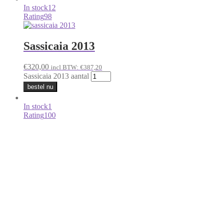
In stock
12
Rating
98
Sassicaia 2013
€
320,00
incl BTW:
€
387,20
Sassicaia 2013 aantal
bestel nu
In stock
1
Rating
100
Fontodi Flaccianello della Pieve 2016
€
215,00
incl BTW:
€
260,15
Fontodi Flaccianello della Pieve 2016 aantal
bestel nu
In stock
1
Rating
95