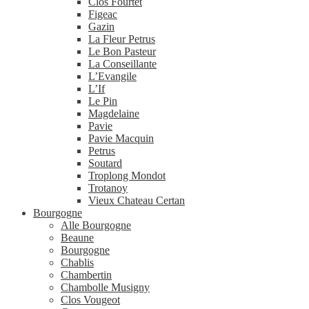
Clos Fourtet
Figeac
Gazin
La Fleur Petrus
Le Bon Pasteur
La Conseillante
L’Evangile
L’If
Le Pin
Magdelaine
Pavie
Pavie Macquin
Petrus
Soutard
Troplong Mondot
Trotanoy
Vieux Chateau Certan
Bourgogne
Alle Bourgogne
Beaune
Bourgogne
Chablis
Chambertin
Chambolle Musigny
Clos Vougeot