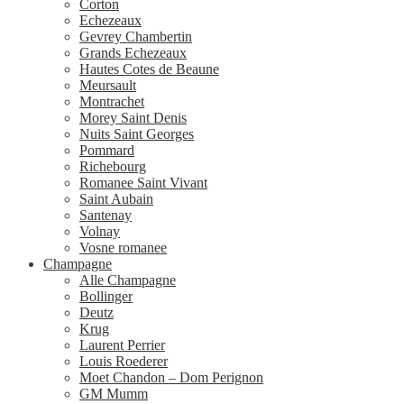
Corton
Echezeaux
Gevrey Chambertin
Grands Echezeaux
Hautes Cotes de Beaune
Meursault
Montrachet
Morey Saint Denis
Nuits Saint Georges
Pommard
Richebourg
Romanee Saint Vivant
Saint Aubain
Santenay
Volnay
Vosne romanee
Champagne
Alle Champagne
Bollinger
Deutz
Krug
Laurent Perrier
Louis Roederer
Moet Chandon – Dom Perignon
GM Mumm