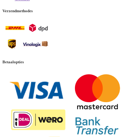
Verzendmethodes
Betaalopties