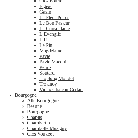
Clos Fourtet
Figeac
Gazin
La Fleur Petrus
Le Bon Pasteur
La Conseillante
L’Evangile
L’If
Le Pin
Magdelaine
Pavie
Pavie Macquin
Petrus
Soutard
Troplong Mondot
Trotanoy
Vieux Chateau Certan
Bourgogne
Alle Bourgogne
Beaune
Bourgogne
Chablis
Chambertin
Chambolle Musigny
Clos Vougeot