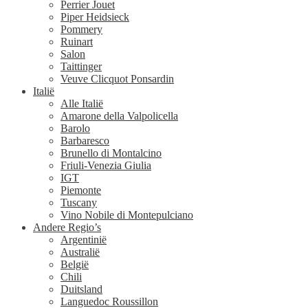
Perrier Jouet
Piper Heidsieck
Pommery
Ruinart
Salon
Taittinger
Veuve Clicquot Ponsardin
Italië
Alle Italië
Amarone della Valpolicella
Barolo
Barbaresco
Brunello di Montalcino
Friuli-Venezia Giulia
IGT
Piemonte
Tuscany
Vino Nobile di Montepulciano
Andere Regio’s
Argentinië
Australië
België
Chili
Duitsland
Languedoc Roussillon