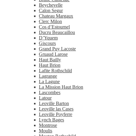
Beychevelle
Calon Segur
Chateau Margaux
Clerc Milon
Cos d’Estournel
Ducru Beaucaillou
D’Yquem
Giscours
Grand Puy Lacoste
Gruaud Larose
Haut Bailly
Haut Brion
Lafite Rothschild
Lagrange
La Lagune
La Mission Haut Brion
Lascombes
Latour
Leoville Barton
Leoville las Cases
Leoville Poyferre
Lynch Bages
Montrose
Moulis