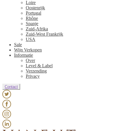
Loire
Oostenrijk
Portugal
Rhône
Spanje
Zuid-Afrika
Zuid-West Frankrijk
USA
Sale
Wijn Verkopen
Informatie
Over
Level & Label
Verzending
Privacy
Contact