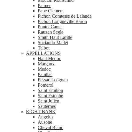
Mouton Rothschild
Palmer
Pape Clement
Pichon Comtesse de Lalande
Pichon Longueville Baron
Pontet Canet
Rauzan Segla
Smith Haut Lafitte
Sociando Mallet
Talbot
APPELLATIONS
Haut Medoc
Margaux
Medoc
Pauillac
Pessac Leognan
Pomerol
Saint Emilion
Saint Estephe
Saint Julien
Sauternes
RIGHT BANK
Angelus
Ausone
Cheval Blanc