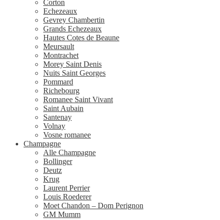
Corton
Echezeaux
Gevrey Chambertin
Grands Echezeaux
Hautes Cotes de Beaune
Meursault
Montrachet
Morey Saint Denis
Nuits Saint Georges
Pommard
Richebourg
Romanee Saint Vivant
Saint Aubain
Santenay
Volnay
Vosne romanee
Champagne
Alle Champagne
Bollinger
Deutz
Krug
Laurent Perrier
Louis Roederer
Moet Chandon – Dom Perignon
GM Mumm