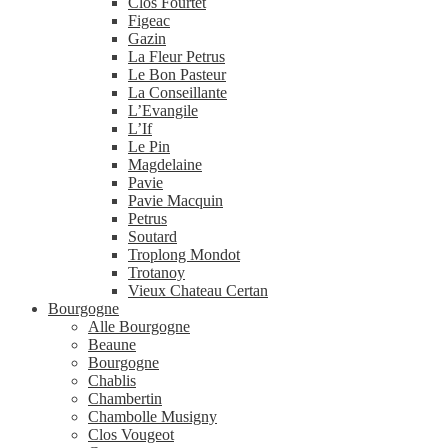
Clos Fourtet
Figeac
Gazin
La Fleur Petrus
Le Bon Pasteur
La Conseillante
L’Evangile
L’If
Le Pin
Magdelaine
Pavie
Pavie Macquin
Petrus
Soutard
Troplong Mondot
Trotanoy
Vieux Chateau Certan
Bourgogne
Alle Bourgogne
Beaune
Bourgogne
Chablis
Chambertin
Chambolle Musigny
Clos Vougeot