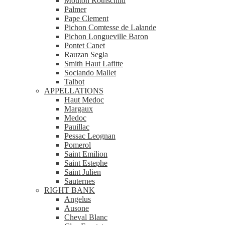
Mouton Rothschild
Palmer
Pape Clement
Pichon Comtesse de Lalande
Pichon Longueville Baron
Pontet Canet
Rauzan Segla
Smith Haut Lafitte
Sociando Mallet
Talbot
APPELLATIONS
Haut Medoc
Margaux
Medoc
Pauillac
Pessac Leognan
Pomerol
Saint Emilion
Saint Estephe
Saint Julien
Sauternes
RIGHT BANK
Angelus
Ausone
Cheval Blanc