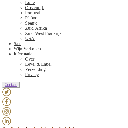
Loire
Oostenrijk
Portugal
Rhône
Spanje
Zuid-Afrika
Zuid-West Frankrijk
USA
Sale
Wijn Verkopen
Informatie
Over
Level & Label
Verzending
Privacy
Contact