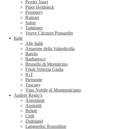
Perrier Jouet
Piper Heidsieck
Pommery
Ruinart
Salon
Taittinger
Veuve Clicquot Ponsardin
Italië
Alle Italië
Amarone della Valpolicella
Barolo
Barbaresco
Brunello di Montalcino
Friuli-Venezia Giulia
IGT
Piemonte
Tuscany
Vino Nobile di Montepulciano
Andere Regio’s
Argentinië
Australië
België
Chili
Duitsland
Languedoc Roussillon