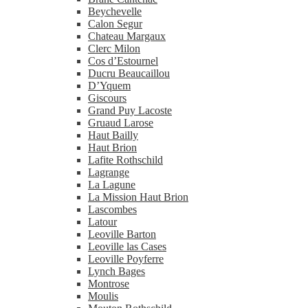
Beychevelle
Calon Segur
Chateau Margaux
Clerc Milon
Cos d’Estournel
Ducru Beaucaillou
D’Yquem
Giscours
Grand Puy Lacoste
Gruaud Larose
Haut Bailly
Haut Brion
Lafite Rothschild
Lagrange
La Lagune
La Mission Haut Brion
Lascombes
Latour
Leoville Barton
Leoville las Cases
Leoville Poyferre
Lynch Bages
Montrose
Moulis