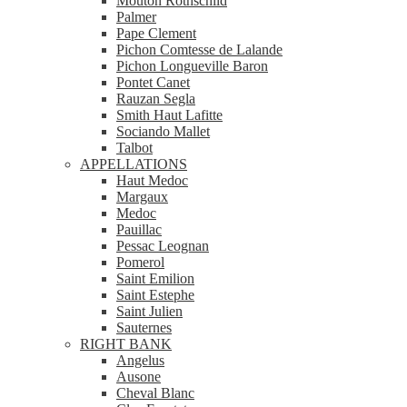
Mouton Rothschild
Palmer
Pape Clement
Pichon Comtesse de Lalande
Pichon Longueville Baron
Pontet Canet
Rauzan Segla
Smith Haut Lafitte
Sociando Mallet
Talbot
APPELLATIONS
Haut Medoc
Margaux
Medoc
Pauillac
Pessac Leognan
Pomerol
Saint Emilion
Saint Estephe
Saint Julien
Sauternes
RIGHT BANK
Angelus
Ausone
Cheval Blanc