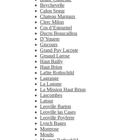
Beychevelle
Calon Segur
Chateau Margaux
Clerc Milon
Cos d’Estournel
Ducru Beaucaillou
D’Yquem
Giscours
Grand Puy Lacoste
Gruaud Larose
Haut Bailly
Haut Brion
Lafite Rothschild
Lagrange
La Lagune
La Mission Haut Brion
Lascombes
Latour
Leoville Barton
Leoville las Cases
Leoville Poyferre
Lynch Bages
Montrose
Moulis