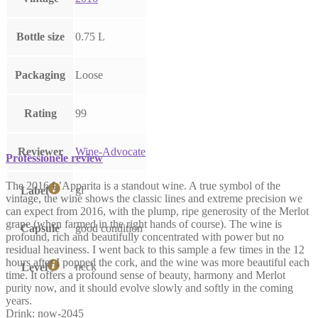
Bottle size
0.75 L
Packaging
Loose
Rating
99
Reviewer
Wine-Advocate
Professionele review
The 2016 L’Apparita is a standout wine. A true symbol of the
gl
Label
vintage, the wine shows the classic lines and extreme precision we
can expect from 2016, with the plump, ripe generosity of the Merlot
grape (when farmed in the right hands of course). The wine is
Capsule
good condition
profound, rich and beautifully concentrated with power but no
residual heaviness. I went back to this sample a few times in the 12
hours after I popped the cork, and the wine was more beautiful each
neck
Level
time. It offers a profound sense of beauty, harmony and Merlot
purity now, and it should evolve slowly and softly in the coming
years.
Drink: now-2045