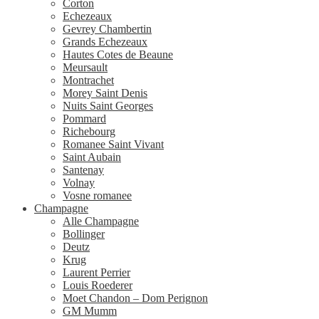
Corton
Echezeaux
Gevrey Chambertin
Grands Echezeaux
Hautes Cotes de Beaune
Meursault
Montrachet
Morey Saint Denis
Nuits Saint Georges
Pommard
Richebourg
Romanee Saint Vivant
Saint Aubain
Santenay
Volnay
Vosne romanee
Champagne
Alle Champagne
Bollinger
Deutz
Krug
Laurent Perrier
Louis Roederer
Moet Chandon – Dom Perignon
GM Mumm