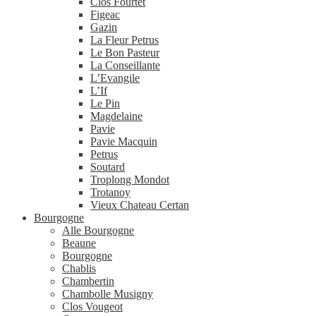
Clos Fourtet
Figeac
Gazin
La Fleur Petrus
Le Bon Pasteur
La Conseillante
L’Evangile
L’If
Le Pin
Magdelaine
Pavie
Pavie Macquin
Petrus
Soutard
Troplong Mondot
Trotanoy
Vieux Chateau Certan
Bourgogne
Alle Bourgogne
Beaune
Bourgogne
Chablis
Chambertin
Chambolle Musigny
Clos Vougeot