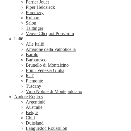
Perrier Jouet
Piper Heidsieck
Pommery
Ruinart
Salon
Taittinger
Veuve Clicquot Ponsardin
Italië
Alle Italië
Amarone della Valpolicella
Barolo
Barbaresco
Brunello di Montalcino
Friuli-Venezia Giulia
IGT
Piemonte
Tuscany
Vino Nobile di Montepulciano
Andere Regio’s
Argentinië
Australië
België
Chili
Duitsland
Languedoc Roussillon