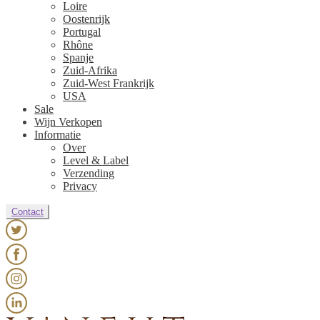
Loire
Oostenrijk
Portugal
Rhône
Spanje
Zuid-Afrika
Zuid-West Frankrijk
USA
Sale
Wijn Verkopen
Informatie
Over
Level & Label
Verzending
Privacy
Contact