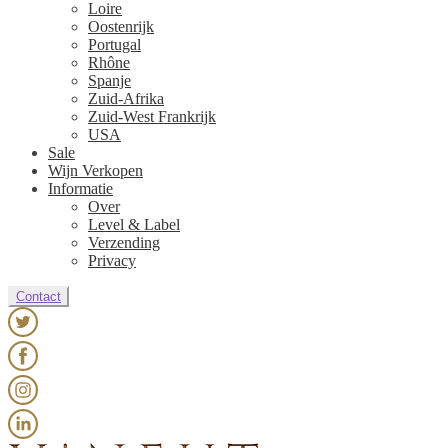
Loire
Oostenrijk
Portugal
Rhône
Spanje
Zuid-Afrika
Zuid-West Frankrijk
USA
Sale
Wijn Verkopen
Informatie
Over
Level & Label
Verzending
Privacy
Contact