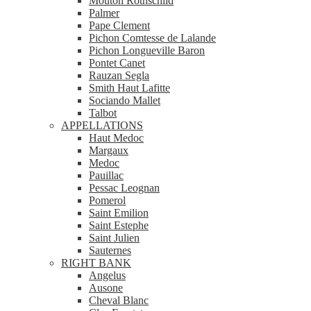
Mouton Rothschild
Palmer
Pape Clement
Pichon Comtesse de Lalande
Pichon Longueville Baron
Pontet Canet
Rauzan Segla
Smith Haut Lafitte
Sociando Mallet
Talbot
APPELLATIONS
Haut Medoc
Margaux
Medoc
Pauillac
Pessac Leognan
Pomerol
Saint Emilion
Saint Estephe
Saint Julien
Sauternes
RIGHT BANK
Angelus
Ausone
Cheval Blanc