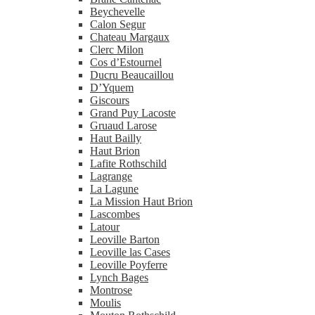
Beychevelle
Calon Segur
Chateau Margaux
Clerc Milon
Cos d’Estournel
Ducru Beaucaillou
D’Yquem
Giscours
Grand Puy Lacoste
Gruaud Larose
Haut Bailly
Haut Brion
Lafite Rothschild
Lagrange
La Lagune
La Mission Haut Brion
Lascombes
Latour
Leoville Barton
Leoville las Cases
Leoville Poyferre
Lynch Bages
Montrose
Moulis