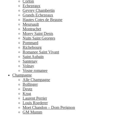
Corton
Echezeaux
Gevrey Chambertin
Grands Echezeaux
Hautes Cotes de Beaune
Meursault
Montrachet
Morey Saint Denis
Nuits Saint Georges
Pommard
Richebourg
Romanee Saint Vivant
Saint Aubain
Santenay
Volnay
Vosne romanee
Champagne
Alle Champagne
Bollinger
Deutz
Krug
Laurent Perrier
Louis Roederer
Moet Chandon – Dom Perignon
GM Mumm