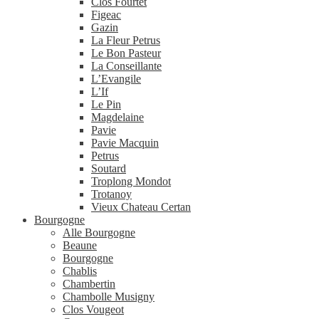
Clos Fourtet
Figeac
Gazin
La Fleur Petrus
Le Bon Pasteur
La Conseillante
L’Evangile
L’If
Le Pin
Magdelaine
Pavie
Pavie Macquin
Petrus
Soutard
Troplong Mondot
Trotanoy
Vieux Chateau Certan
Bourgogne
Alle Bourgogne
Beaune
Bourgogne
Chablis
Chambertin
Chambolle Musigny
Clos Vougeot