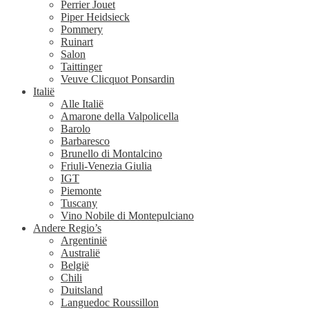
Perrier Jouet
Piper Heidsieck
Pommery
Ruinart
Salon
Taittinger
Veuve Clicquot Ponsardin
Italië
Alle Italië
Amarone della Valpolicella
Barolo
Barbaresco
Brunello di Montalcino
Friuli-Venezia Giulia
IGT
Piemonte
Tuscany
Vino Nobile di Montepulciano
Andere Regio’s
Argentinië
Australië
België
Chili
Duitsland
Languedoc Roussillon