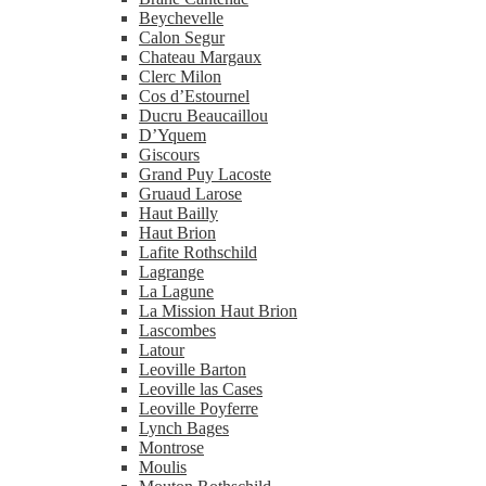
Beychevelle
Calon Segur
Chateau Margaux
Clerc Milon
Cos d’Estournel
Ducru Beaucaillou
D’Yquem
Giscours
Grand Puy Lacoste
Gruaud Larose
Haut Bailly
Haut Brion
Lafite Rothschild
Lagrange
La Lagune
La Mission Haut Brion
Lascombes
Latour
Leoville Barton
Leoville las Cases
Leoville Poyferre
Lynch Bages
Montrose
Moulis