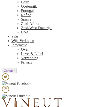
Loire
Oostenrijk
Portugal
Rhône
Spanje
Zuid-Afrika
Zuid-West Frankrijk
USA
Sale
Wijn Verkopen
Informatie
Over
Level & Label
Verzending
Privacy
Contact