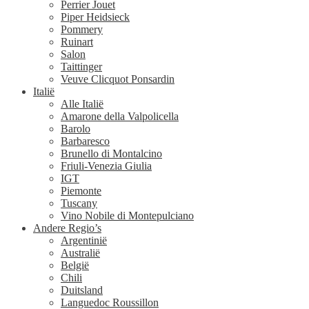
Perrier Jouet
Piper Heidsieck
Pommery
Ruinart
Salon
Taittinger
Veuve Clicquot Ponsardin
Italië
Alle Italië
Amarone della Valpolicella
Barolo
Barbaresco
Brunello di Montalcino
Friuli-Venezia Giulia
IGT
Piemonte
Tuscany
Vino Nobile di Montepulciano
Andere Regio’s
Argentinië
Australië
België
Chili
Duitsland
Languedoc Roussillon