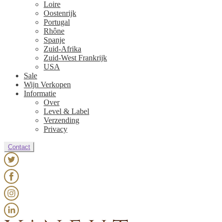
Loire
Oostenrijk
Portugal
Rhône
Spanje
Zuid-Afrika
Zuid-West Frankrijk
USA
Sale
Wijn Verkopen
Informatie
Over
Level & Label
Verzending
Privacy
Contact