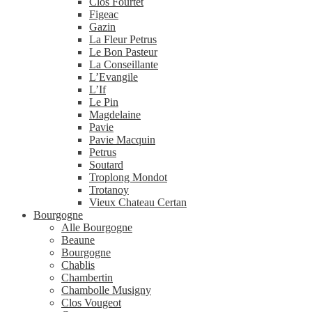
Clos Fourtet
Figeac
Gazin
La Fleur Petrus
Le Bon Pasteur
La Conseillante
L’Evangile
L’If
Le Pin
Magdelaine
Pavie
Pavie Macquin
Petrus
Soutard
Troplong Mondot
Trotanoy
Vieux Chateau Certan
Bourgogne
Alle Bourgogne
Beaune
Bourgogne
Chablis
Chambertin
Chambolle Musigny
Clos Vougeot