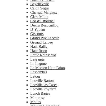
Beychevelle
Calon Segur
Chateau Margaux
Clerc Milon
Cos d’Estournel
Ducru Beaucaillou
D’Yquem
Giscours
Grand Puy Lacoste
Gruaud Larose
Haut Bailly
Haut Brion
Lafite Rothschild
Lagrange
La Lagune
La Mission Haut Brion
Lascombes
Latour
Leoville Barton
Leoville las Cases
Leoville Poyferre
Lynch Bages
Montrose
Moulis