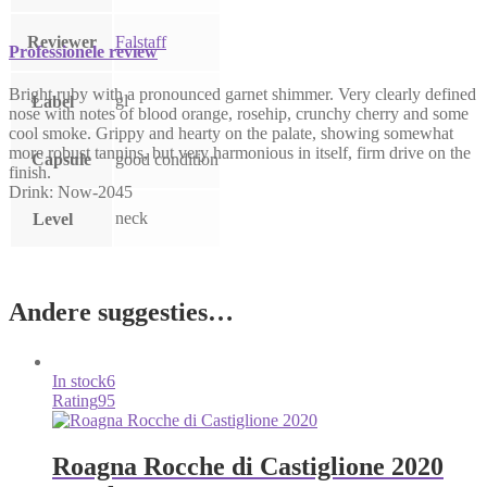
Reviewer
Falstaff
Professionele review
Bright ruby with a pronounced garnet shimmer. Very clearly defined
gl
Label
nose with notes of blood orange, rosehip, crunchy cherry and some
cool smoke. Grippy and hearty on the palate, showing somewhat
more robust tannins, but very harmonious in itself, firm drive on the
Capsule
good condition
finish.
Drink: Now-2045
neck
Level
Andere suggesties…
In stock
6
Rating
95
Roagna Rocche di Castiglione 2020