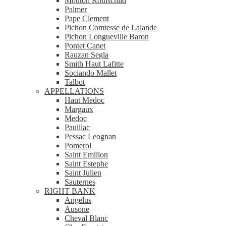
Mouton Rothschild
Palmer
Pape Clement
Pichon Comtesse de Lalande
Pichon Longueville Baron
Pontet Canet
Rauzan Segla
Smith Haut Lafitte
Sociando Mallet
Talbot
APPELLATIONS
Haut Medoc
Margaux
Medoc
Pauillac
Pessac Leognan
Pomerol
Saint Emilion
Saint Estephe
Saint Julien
Sauternes
RIGHT BANK
Angelus
Ausone
Cheval Blanc