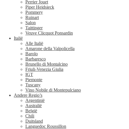
Perrier Jouet
Piper Heidsieck
Pommery
Ruinart
Salon
Taittinger
Veuve Clicquot Ponsardin
Italië
Alle Italië
Amarone della Valpolicella
Barolo
Barbaresco
Brunello di Montalcino
Friuli-Venezia Giulia
IGT
Piemonte
Tuscany
Vino Nobile di Montepulciano
Andere Regio’s
Argentinië
Australië
België
Chili
Duitsland
Languedoc Roussillon