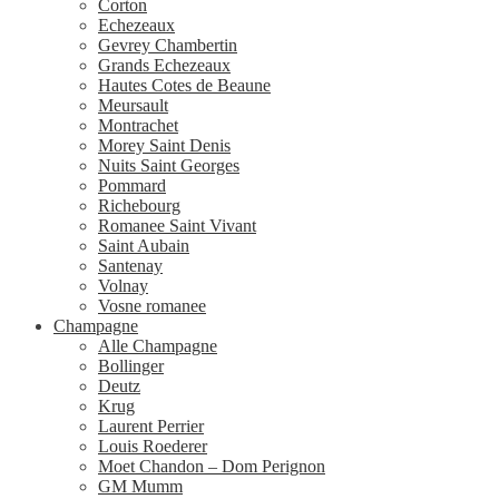
Corton
Echezeaux
Gevrey Chambertin
Grands Echezeaux
Hautes Cotes de Beaune
Meursault
Montrachet
Morey Saint Denis
Nuits Saint Georges
Pommard
Richebourg
Romanee Saint Vivant
Saint Aubain
Santenay
Volnay
Vosne romanee
Champagne
Alle Champagne
Bollinger
Deutz
Krug
Laurent Perrier
Louis Roederer
Moet Chandon – Dom Perignon
GM Mumm