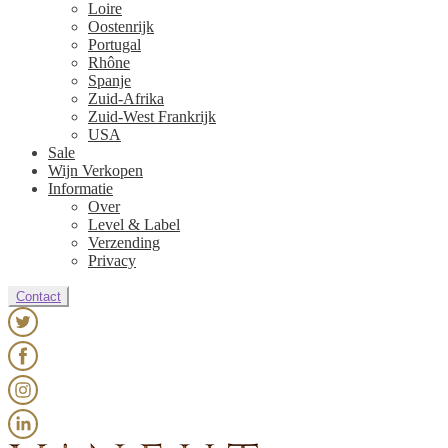
Loire
Oostenrijk
Portugal
Rhône
Spanje
Zuid-Afrika
Zuid-West Frankrijk
USA
Sale
Wijn Verkopen
Informatie
Over
Level & Label
Verzending
Privacy
Contact