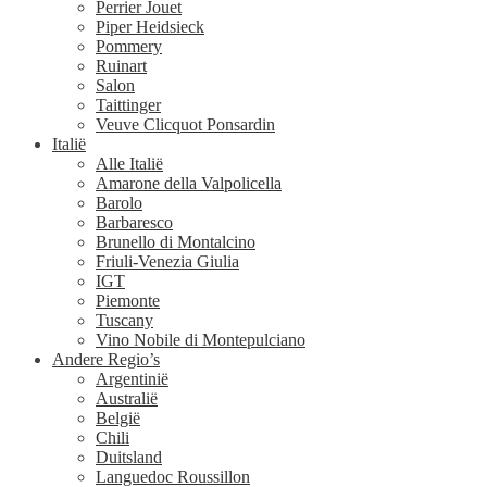
Perrier Jouet
Piper Heidsieck
Pommery
Ruinart
Salon
Taittinger
Veuve Clicquot Ponsardin
Italië
Alle Italië
Amarone della Valpolicella
Barolo
Barbaresco
Brunello di Montalcino
Friuli-Venezia Giulia
IGT
Piemonte
Tuscany
Vino Nobile di Montepulciano
Andere Regio’s
Argentinië
Australië
België
Chili
Duitsland
Languedoc Roussillon