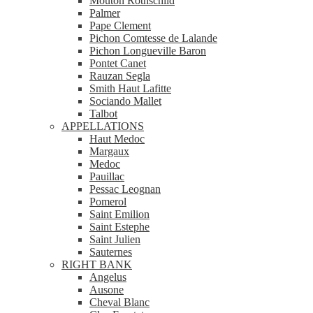
Mouton Rothschild
Palmer
Pape Clement
Pichon Comtesse de Lalande
Pichon Longueville Baron
Pontet Canet
Rauzan Segla
Smith Haut Lafitte
Sociando Mallet
Talbot
APPELLATIONS
Haut Medoc
Margaux
Medoc
Pauillac
Pessac Leognan
Pomerol
Saint Emilion
Saint Estephe
Saint Julien
Sauternes
RIGHT BANK
Angelus
Ausone
Cheval Blanc