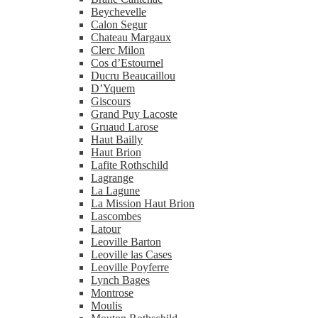
Beychevelle
Calon Segur
Chateau Margaux
Clerc Milon
Cos d’Estournel
Ducru Beaucaillou
D’Yquem
Giscours
Grand Puy Lacoste
Gruaud Larose
Haut Bailly
Haut Brion
Lafite Rothschild
Lagrange
La Lagune
La Mission Haut Brion
Lascombes
Latour
Leoville Barton
Leoville las Cases
Leoville Poyferre
Lynch Bages
Montrose
Moulis