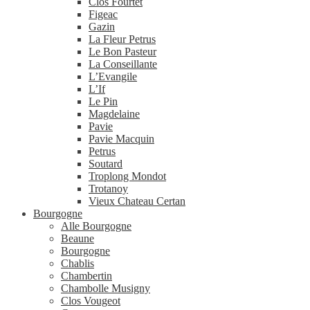
Clos Fourtet
Figeac
Gazin
La Fleur Petrus
Le Bon Pasteur
La Conseillante
L’Evangile
L’If
Le Pin
Magdelaine
Pavie
Pavie Macquin
Petrus
Soutard
Troplong Mondot
Trotanoy
Vieux Chateau Certan
Bourgogne
Alle Bourgogne
Beaune
Bourgogne
Chablis
Chambertin
Chambolle Musigny
Clos Vougeot