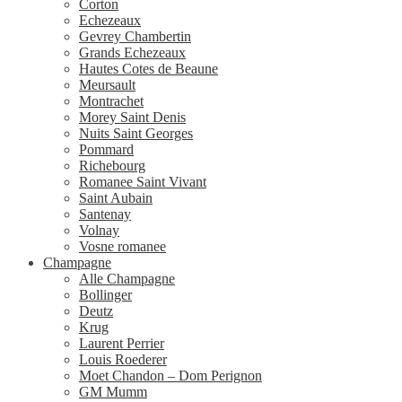
Corton
Echezeaux
Gevrey Chambertin
Grands Echezeaux
Hautes Cotes de Beaune
Meursault
Montrachet
Morey Saint Denis
Nuits Saint Georges
Pommard
Richebourg
Romanee Saint Vivant
Saint Aubain
Santenay
Volnay
Vosne romanee
Champagne
Alle Champagne
Bollinger
Deutz
Krug
Laurent Perrier
Louis Roederer
Moet Chandon – Dom Perignon
GM Mumm