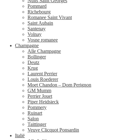
Nuits Saint Georges
Pommard
Richebourg
Romanee Saint Vivant
Saint Aubain
Santenay
Volnay
Vosne romanee
Champagne
Alle Champagne
Bollinger
Deutz
Krug
Laurent Perrier
Louis Roederer
Moet Chandon – Dom Perignon
GM Mumm
Perrier Jouet
Piper Heidsieck
Pommery
Ruinart
Salon
Taittinger
Veuve Clicquot Ponsardin
Italië