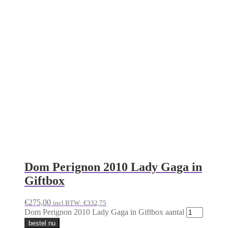
bestel nu
In stock
2
Rating
97