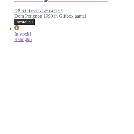
Dom Perignon 2009 in Giftbox
€
210,00
incl BTW:
€
254,10
Dom Perignon 2009 in Giftbox aantal
bestel nu
In stock
1
Rating
93