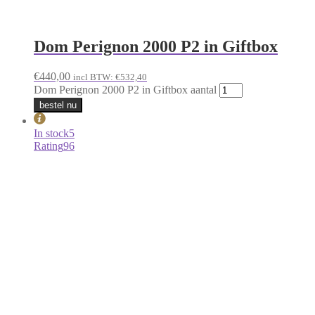
Dom Perignon 2012 in Giftbox
€
210,00
incl BTW:
€
254,10
Dom Perignon 2012 in Giftbox aantal
bestel nu
In stock
1
Rating
95