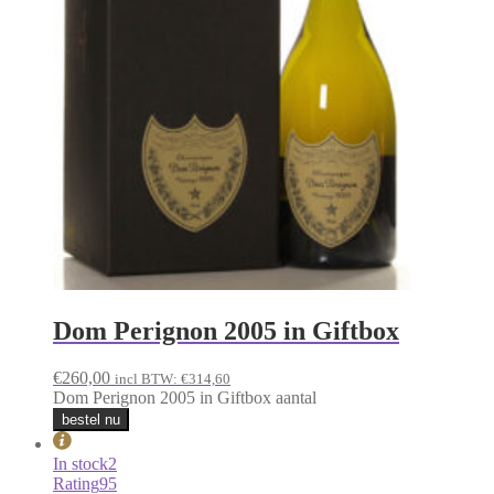
Dom Perignon 2005 in Giftbox
€
260,00
incl BTW:
€
314,60
Dom Perignon 2005 in Giftbox aantal
bestel nu
In stock
2
Rating
95