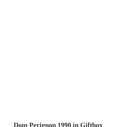
Dom Perignon 1990 in Giftbox
€
395,00
incl BTW:
€
477,95
Dom Perignon 1990 in Giftbox aantal
bestel nu
In stock
1
Rating
96