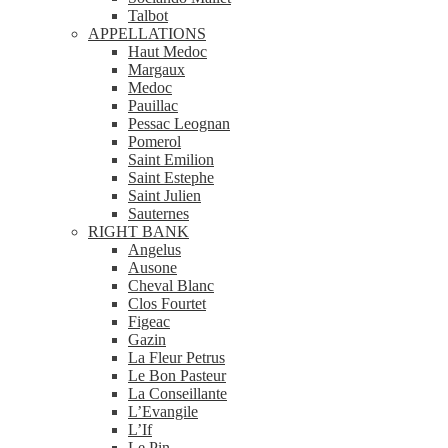
Talbot
APPELLATIONS
Haut Medoc
Margaux
Medoc
Pauillac
Pessac Leognan
Pomerol
Saint Emilion
Saint Estephe
Saint Julien
Sauternes
RIGHT BANK
Angelus
Ausone
Cheval Blanc
Clos Fourtet
Figeac
Gazin
La Fleur Petrus
Le Bon Pasteur
La Conseillante
L’Evangile
L’If
Le Pin