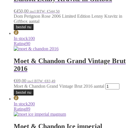
€
450,00
incl BTW:
€
544,50
Dom Perignon Rose 2006 Limited Edition Lenny Kravitz in
Giftbox aantal
bestel nu
In stock
100
Rating
90
Moet & Chandon Grand Vintage Brut
2016
€
69,00
incl BTW:
€
83,49
Moet & Chandon Grand Vintage Brut 2016 aantal
bestel nu
In stock
200
Rating
89
Moet & Chandon Ice imperial