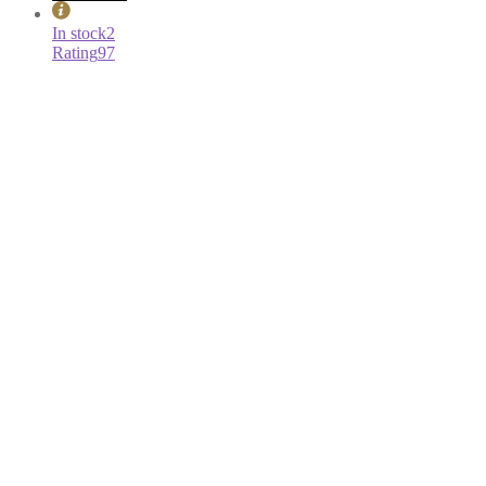
Dom Perignon 2000 P2 in Giftbox
€
440,00
incl BTW:
€
532,40
Dom Perignon 2000 P2 in Giftbox aantal
bestel nu
In stock
5
Rating
96