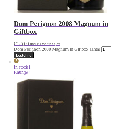
Dom Perignon 2008 Magnum in
Giftbox
€
525,00
incl BTW:
€
635,25
Dom Perignon 2008 Magnum in Giftbox aantal
bestel nu
In stock
1
Rating
94