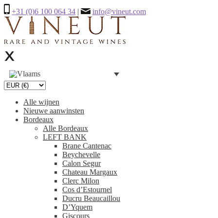
+31 (0)6 100 064 34
|
info@vineut.com
Alle wijnen
Nieuwe aanwinsten
Bordeaux
Alle Bordeaux
LEFT BANK
Brane Cantenac
Beychevelle
Calon Segur
Chateau Margaux
Clerc Milon
Cos d’Estournel
Ducru Beaucaillou
D’Yquem
Giscours