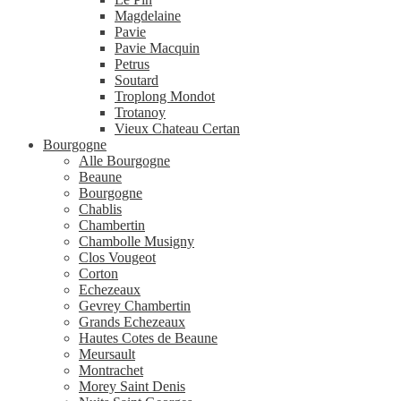
Magdelaine
Pavie
Pavie Macquin
Petrus
Soutard
Troplong Mondot
Trotanoy
Vieux Chateau Certan
Bourgogne
Alle Bourgogne
Beaune
Bourgogne
Chablis
Chambertin
Chambolle Musigny
Clos Vougeot
Corton
Echezeaux
Gevrey Chambertin
Grands Echezeaux
Hautes Cotes de Beaune
Meursault
Montrachet
Morey Saint Denis