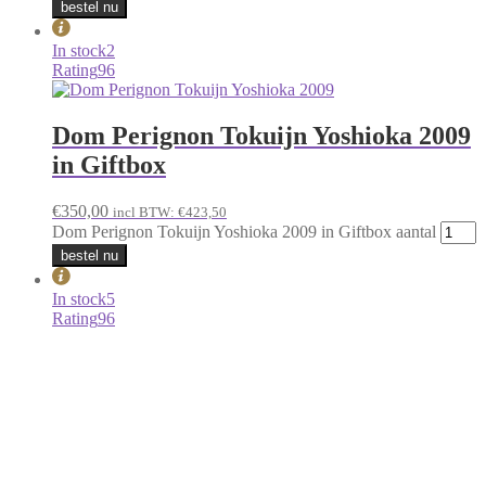
bestel nu
In stock
2
Rating
96
Dom Perignon Tokuijn Yoshioka 2009
in Giftbox
€
350,00
incl BTW:
€
423,50
Dom Perignon Tokuijn Yoshioka 2009 in Giftbox aantal
bestel nu
In stock
5
Rating
96
Dom Perignon 2010 Lady Gaga in
Giftbox
€
275,00
incl BTW:
€
332,75
Dom Perignon 2010 Lady Gaga in Giftbox aantal