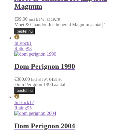
Magnum
€
99,00
incl BTW:
€
119,79
Moet & Chandon Ice imperial Magnum aantal
bestel nu
In stock
1
Rating
98
Dom Perignon 1990
€
380,00
incl BTW:
€
459,80
Dom Perignon 1990 aantal
bestel nu
In stock
17
Rating
95
Dom Perignon 2004