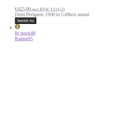
Dom Perignon 2013 Magnum in
Giftbox
€
460,00
incl BTW:
€
556,60
Dom Perignon 2013 Magnum in Giftbox aantal
bestel nu
In stock
200
Rating
89