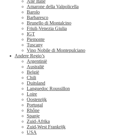
Alle Italië
Amarone della Valpolicella
Barolo
Barbaresco
Brunello di Montalcino
Friuli-Venezia Giulia
IGT
Piemonte
Tuscany
Vino Nobile di Montepulciano
Andere Regio’s
Argentinië
Australië
België
Chili
Duitsland
Languedoc Roussillon
Loire
Oostenrijk
Portugal
Rhône
Spanje
Zuid-Afrika
Zuid-West Frankrijk
USA