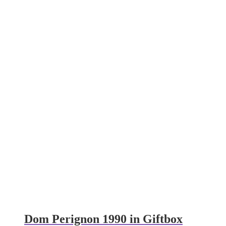
Dom Perignon 1990 in Giftbox
€
425,00
incl BTW:
€
514,25
Dom Perignon 1990 in Giftbox aantal
bestel nu
In stock
48
Rating
95