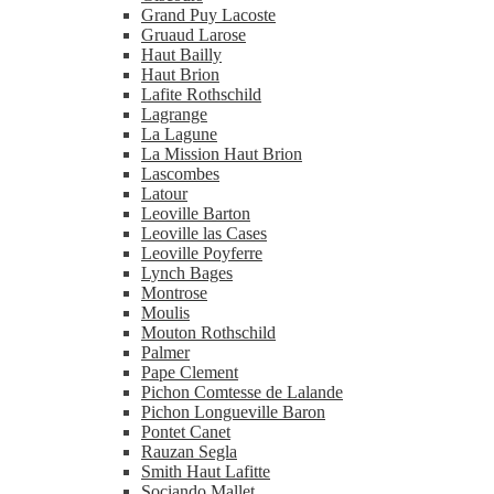
Grand Puy Lacoste
Gruaud Larose
Haut Bailly
Haut Brion
Lafite Rothschild
Lagrange
La Lagune
La Mission Haut Brion
Lascombes
Latour
Leoville Barton
Leoville las Cases
Leoville Poyferre
Lynch Bages
Montrose
Moulis
Mouton Rothschild
Palmer
Pape Clement
Pichon Comtesse de Lalande
Pichon Longueville Baron
Pontet Canet
Rauzan Segla
Smith Haut Lafitte
Sociando Mallet